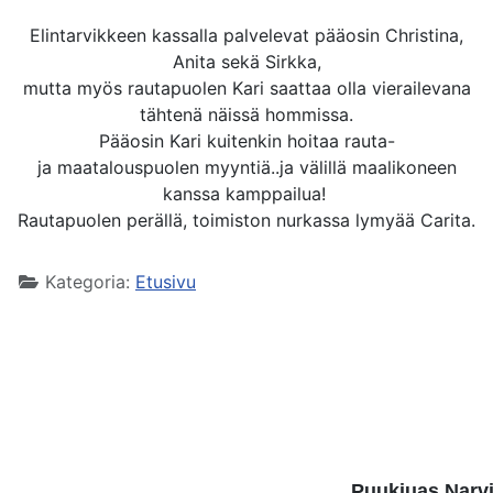
Elintarvikkeen kassalla palvelevat pääosin Christina,
Anita sekä Sirkka,
mutta myös rautapuolen
Kari saattaa olla vierailevana
tähtenä näissä hommissa.
Pääosin Kari kuitenkin hoitaa rauta-
ja
maatalouspuolen myyntiä..ja välillä maalikoneen
kanssa kamppailua!
Rautapuolen perällä, toimiston nurkassa lymyää Carita.
Kategoria:
Etusivu
Puukiuas Narv